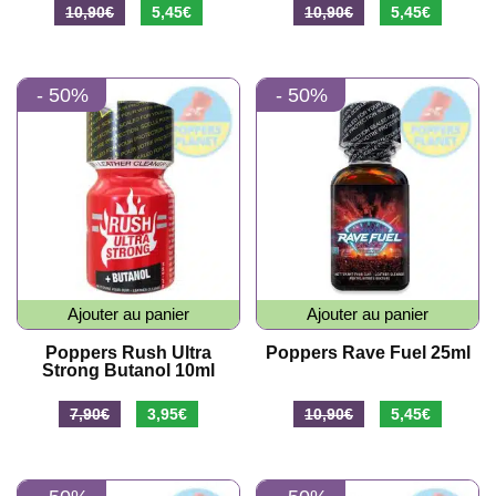
10,90
€
5,45
€
10,90
€
5,45
€
- 50%
- 50%
Ajouter au panier
Ajouter au panier
Poppers Rush Ultra
Poppers Rave Fuel 25ml
Strong Butanol 10ml
7,90
€
3,95
€
10,90
€
5,45
€