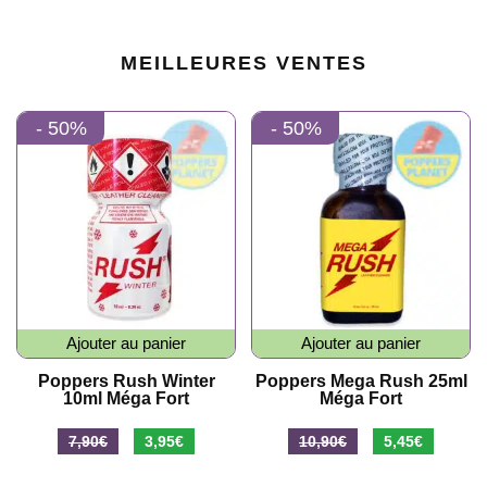
MEILLEURES VENTES
- 50%
- 50%
Ajouter au panier
Ajouter au panier
Poppers Rush Winter
Poppers Mega Rush 25ml
10ml Méga Fort
Méga Fort
7,90
€
3,95
€
10,90
€
5,45
€