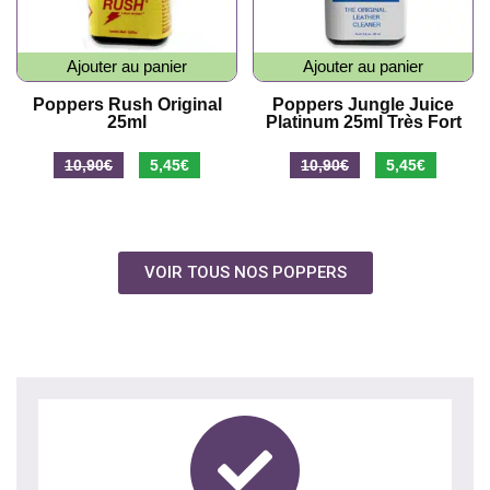
Ajouter au panier
Ajouter au panier
Poppers Rush Original
Poppers Jungle Juice
25ml
Platinum 25ml Très Fort
10,90
€
5,45
€
10,90
€
5,45
€
VOIR TOUS NOS POPPERS