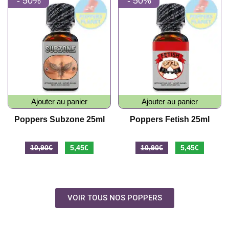
- 50%
- 50%
Ajouter au panier
Ajouter au panier
Poppers Subzone 25ml
Poppers Fetish 25ml
10,90
€
5,45
€
10,90
€
5,45
€
VOIR TOUS NOS POPPERS