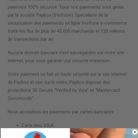
paiement 100% sécurisé. Tous nos paiements sont gérés
par la société Paybox (Verifone). Spécialiste de la
sécurisation des paiements en ligne Verifone e-commerce
traite les flux de plus de 45 000 marchands et 120 millions
de transactions par an.
Aucune donnée bancaire n’est sauvegardée sur notre site
internet, pour vous garantir une sécurité maximum.
Votre paiement se fait en toute sécurité sur le site internet
de Paybox et non sur le nôtre. Paybox dispose des
protections 3D Secure “Verified by Visa” et “Mastercard
Securecode”.
Nous acceptons les paiements par cartes bancaires :
Carte bleu VISA
Carte MASTERCARD (débit ou crédit)