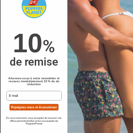
Aucune mention du nom Poppers Planet n’apparaitra
sur votre relevé de carte bancaire.
Chez nous
« discrétion » n’est pas un vain mot.
10
Notre site internet est protégé par le protocole SSL.
%
de remise
INFORMATION
Abonnez-vous à notre newsletter et
recevez immédiatement 10 % de de
réduction
QUI SOMMES-NOUS ?
.
MENTIONS LÉGALES
Rejoignez-nous et économisez
POLITIQUE DE CONFIDENTIALITÉ
En vous inscrivant, vous acceptez de recevoir nos
CGV
offres promotionnelles et les nouveautés de
PoppersPlanet
PAIEMENT SÉCURISÉ