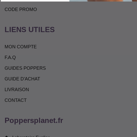
CODE PROMO
LIENS UTILES
MON COMPTE
F.A.Q
GUIDES POPPERS
GUIDE D’ACHAT
LIVRAISON
CONTACT
Poppersplanet.fr