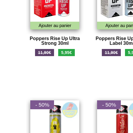
Ajouter au panier
Ajouter au pan
Poppers Rise Up Ultra
Poppers Rise Up
Strong 30ml
Label 30m
Le
Le
Le
11,90
€
5,95
€
11,90
€
5,
prix
prix
prix
initial
actuel
initi
était :
est :
était
11,90€.
5,95€.
11,9
- 50%
- 50%