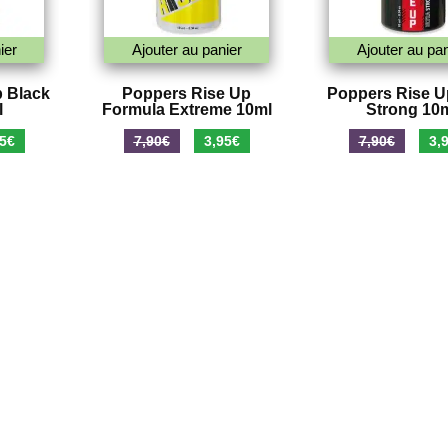
ier
Ajouter au panier
Ajouter au pan
 Black
Poppers Rise Up
Poppers Rise Up
l
Formula Extreme 10ml
Strong 10
Le
Le
Le
Le
5
€
7,90
€
3,95
€
7,90
€
3,
prix
prix
prix
prix
al
actuel
initial
actuel
initi
 :
est :
était :
est :
était
€.
3,95€.
7,90€.
3,95€.
7,90