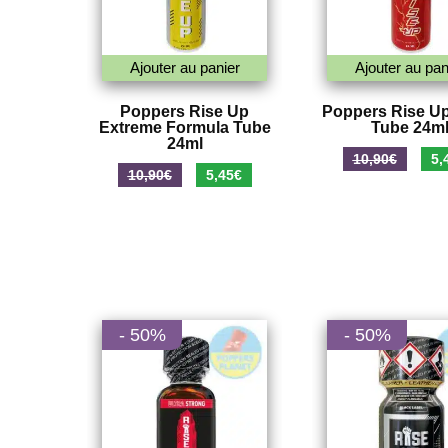
Ajouter au panier
Ajouter au pan
Poppers Rise Up
Poppers Rise Up
Extreme Formula Tube
Tube 24m
24ml
Le
10,90
€
5,
Le
Le
10,90
€
5,45
€
prix
prix
prix
initi
initial
actuel
était
était :
est :
10,9
10,90€.
5,45€.
- 50%
- 50%