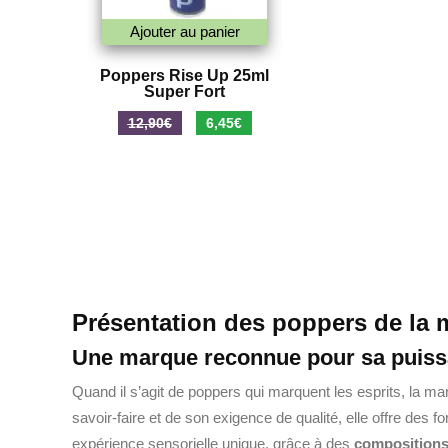
Ajouter au panier
Poppers Rise Up 25ml
Super Fort
Le
Le
12,90
€
6,45
€
prix
prix
initial
actuel
était :
est :
12,90€.
6,45€.
Présentation des poppers de la
Une marque reconnue pour sa puissa
Quand il s’agit de poppers qui marquent les esprits, la m
savoir-faire et de son exigence de qualité, elle offre des 
expérience sensorielle unique, grâce à des
compositions