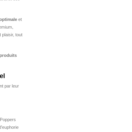
optimale
et
premium,
plaisir, tout
produits
el
t par leur
 Poppers
d’euphorie