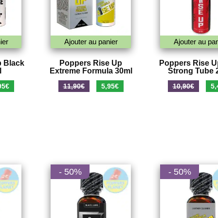
ier
Ajouter au panier
Ajouter au pan
 Black
Poppers Rise Up
Poppers Rise Up
l
Extreme Formula 30ml
Strong Tube 
Le
Le
Le
Le
95
€
11,90
€
5,95
€
10,90
€
5,
prix
prix
prix
pri
al
actuel
initial
actuel
init
 :
est :
était :
est :
étai
0€.
5,95€.
11,90€.
5,95€.
10,
- 50%
- 50%