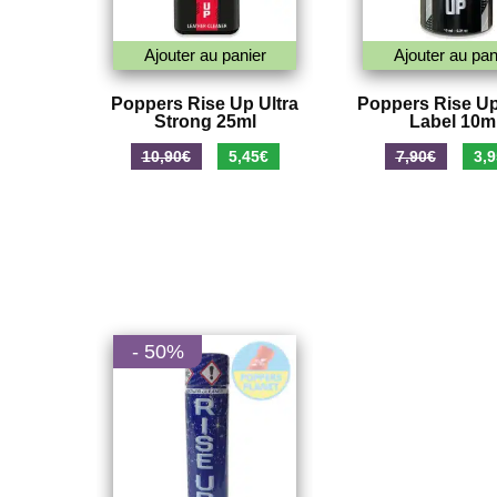
Ajouter au panier
Ajouter au pan
Poppers Rise Up Ultra
Poppers Rise Up
Strong 25ml
Label 10m
Le
Le
Le
10,90
€
5,45
€
7,90
€
3,9
prix
prix
prix
initial
actuel
initi
était :
est :
était
10,90€.
5,45€.
7,90
- 50%