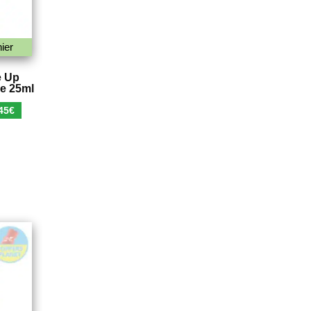
ier
e Up
e 25ml
Le
45
€
x
prix
ial
actuel
t :
est :
90€.
5,45€.