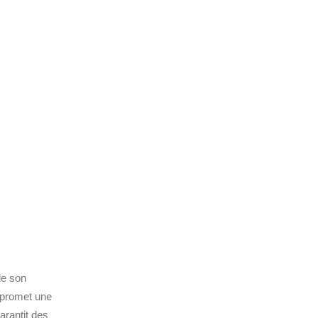
de son
p promet une
arantit des