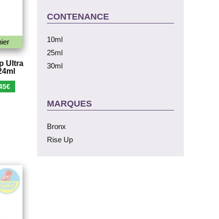
CONTENANCE
10ml
ier
25ml
 Ultra
30ml
24ml
Le
45
€
x
prix
MARQUES
ial
actuel
t :
est :
Bronx
90€.
5,45€.
Rise Up