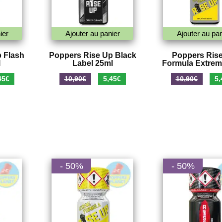
ier
Ajouter au panier
Ajouter au pan
 Flash
Poppers Rise Up Black
Poppers Ris
l
Label 25ml
Formula Extrem
Le
Le
Le
Le
45
€
10,90
€
5,45
€
10,90
€
5,
prix
prix
prix
pri
al
actuel
initial
actuel
init
 :
est :
était :
est :
étai
0€.
5,45€.
10,90€.
5,45€.
10,
- 50%
- 50%