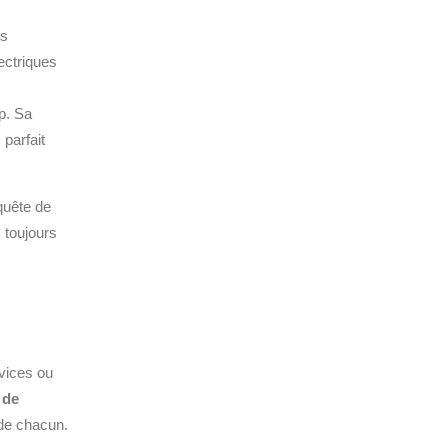
es
ectriques
p. Sa
parfait
quête de
 toujours
ovices ou
e de
 de chacun.