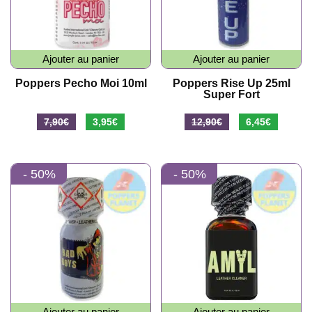
Ajouter au panier
Ajouter au panier
Poppers Pecho Moi 10ml
Poppers Rise Up 25ml
Super Fort
Le
Le
Le
Le
7,90
€
3,95
€
12,90
€
6,45
€
prix
prix
prix
prix
initial
actuel
initial
actuel
- 50%
- 50%
était :
est :
était :
est :
7,90€.
3,95€.
12,90€.
6,45€.
Ajouter au panier
Ajouter au panier