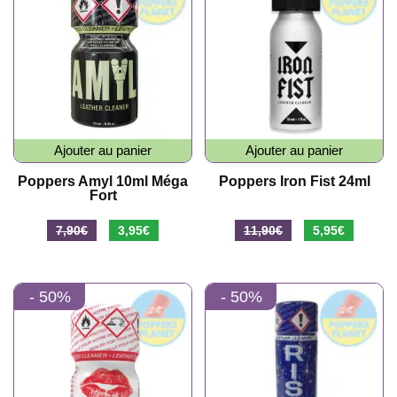
Ajouter au panier
Ajouter au panier
Poppers Amyl 10ml Méga
Poppers Iron Fist 24ml
Fort
Le
Le
Le
Le
7,90
€
3,95
€
11,90
€
5,95
€
prix
prix
prix
prix
initial
actuel
initial
actuel
- 50%
- 50%
était :
est :
était :
est :
7,90€.
3,95€.
11,90€.
5,95€.