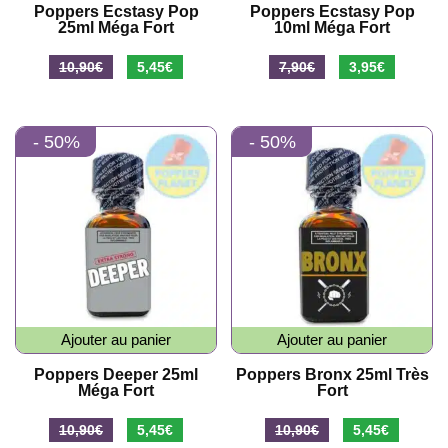
Poppers Ecstasy Pop
Poppers Ecstasy Pop
25ml Méga Fort
10ml Méga Fort
Le
Le
Le
Le
10,90
€
5,45
€
7,90
€
3,95
€
prix
prix
prix
prix
initial
actuel
initial
actuel
- 50%
- 50%
était :
est :
était :
est :
10,90€.
5,45€.
7,90€.
3,95€.
Ajouter au panier
Ajouter au panier
Poppers Deeper 25ml
Poppers Bronx 25ml Très
Méga Fort
Fort
Le
Le
Le
Le
10,90
€
5,45
€
10,90
€
5,45
€