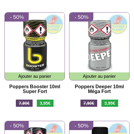
prix
prix
prix
prix
initial
actuel
initial
actuel
- 50%
- 50%
était :
est :
était :
est :
10,90€.
5,45€.
10,90€.
5,45€.
Ajouter au panier
Ajouter au panier
Poppers Booster 10ml
Poppers Deeper 10ml
Super Fort
Méga Fort
Le
Le
Le
Le
7,90
€
3,95
€
7,90
€
3,95
€
prix
prix
prix
prix
initial
actuel
initial
actuel
- 50%
- 50%
était :
est :
était :
est :
7,90€.
3,95€.
7,90€.
3,95€.