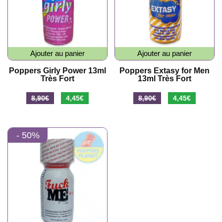
Ajouter au panier
Ajouter au panier
Poppers Girly Power 13ml
Poppers Extasy for Men
Très Fort
13ml Très Fort
Le
Le
Le
Le
8,90
€
4,45
€
8,90
€
4,45
€
prix
prix
prix
prix
initial
actuel
initial
actuel
- 50%
était :
est :
était :
est :
8,90€.
4,45€.
8,90€.
4,45€.