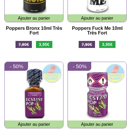
Ajouter au panier
Ajouter au panier
Poppers Bronx 10ml Très
Poppers Fuck Me 10ml
Fort
Très Fort
Le
Le
Le
Le
7,90
€
3,95
€
7,90
€
3,95
€
prix
prix
prix
prix
initial
actuel
initial
actuel
- 50%
- 50%
était :
est :
était :
est :
7,90€.
3,95€.
7,90€.
3,95€.
Ajouter au panier
Ajouter au panier