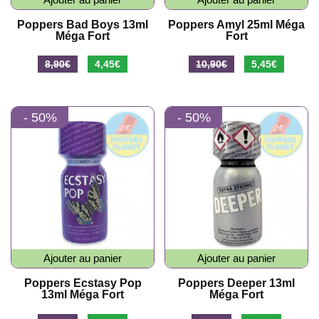
Poppers Bad Boys 13ml
Poppers Amyl 25ml Méga
Méga Fort
Fort
Le
Le
Le
Le
8,90
€
4,45
€
10,90
€
5,45
€
prix
prix
prix
prix
initial
actuel
initial
actuel
- 50%
- 50%
était :
est :
était :
est :
8,90€.
4,45€.
10,90€.
5,45€.
Ajouter au panier
Ajouter au panier
Poppers Ecstasy Pop
Poppers Deeper 13ml
13ml Méga Fort
Méga Fort