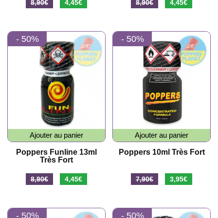
Le
Le
Le
Le
8,90
€
4,45
€
8,90
€
4,45
€
prix
prix
prix
prix
initial
actuel
initial
actuel
- 50%
- 50%
était :
est :
était :
est :
8,90€.
4,45€.
8,90€.
4,45€.
Ajouter au panier
Ajouter au panier
Poppers Funline 13ml
Poppers 10ml Très Fort
Très Fort
Le
Le
Le
Le
8,90
€
4,45
€
7,90
€
3,95
€
prix
prix
prix
prix
initial
actuel
initial
actuel
- 50%
- 50%
était :
est :
était :
est :