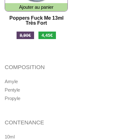
Ajouter au panier
Poppers Fuck Me 13ml
Très Fort
Le
Le
8,90
€
4,45
€
prix
prix
initial
actuel
était :
est :
COMPOSITION
8,90€.
4,45€.
Amyle
Pentyle
Propyle
CONTENANCE
10ml