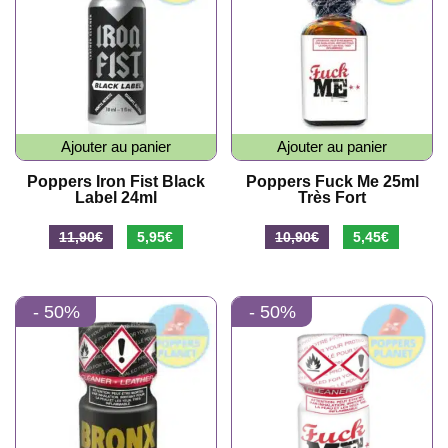
Ajouter au panier
Ajouter au panier
Poppers Iron Fist Black
Poppers Fuck Me 25ml
Label 24ml
Très Fort
Le
Le
Le
Le
11,90
€
5,95
€
10,90
€
5,45
€
prix
prix
prix
prix
initial
actuel
initial
actuel
- 50%
- 50%
était :
est :
était :
est :
11,90€.
5,95€.
10,90€.
5,45€.