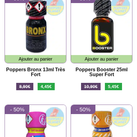
8,90€.
4,45€.
7,90€.
3,95€.
Ajouter au panier
Ajouter au panier
Poppers Bronx 13ml Très
Poppers Booster 25ml
Fort
Super Fort
Le
Le
Le
Le
8,90
€
4,45
€
10,90
€
5,45
€
prix
prix
prix
prix
initial
actuel
initial
actuel
- 50%
- 50%
était :
est :
était :
est :
8,90€.
4,45€.
10,90€.
5,45€.