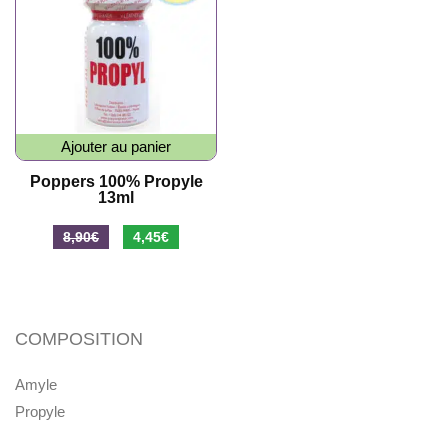
Ajouter au panier
Poppers 100% Propyle
13ml
Le
Le
8,90
€
4,45
€
prix
prix
initial
actuel
était :
est :
COMPOSITION
8,90€.
4,45€.
Amyle
Propyle