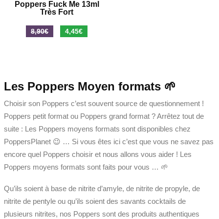
Poppers Fuck Me 13ml
Très Fort
Le
Le
8,90
€
4,45
€
prix
prix
initial
actuel
était :
est :
8,90€.
4,45€.
Les Poppers Moyen formats 🌱
Choisir son Poppers c’est souvent source de questionnement !
Poppers petit format ou Poppers grand format ? Arrêtez tout de
suite : Les Poppers moyens formats sont disponibles chez
PoppersPlanet 😉 … Si vous êtes ici c’est que vous ne savez pas
encore quel Poppers choisir et nous allons vous aider ! Les
Poppers moyens formats sont faits pour vous … 🌱
Qu’ils soient à base de nitrite d’amyle, de nitrite de propyle, de
nitrite de pentyle ou qu’ils soient des savants cocktails de
plusieurs nitrites, nos Poppers sont des produits authentiques