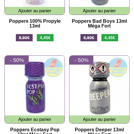
Ajouter au panier
Ajouter au panier
Poppers 100% Propyle
Poppers Bad Boys 13ml
13ml
Méga Fort
Le
Le
Le
Le
8,90
€
4,45
€
8,90
€
4,45
€
prix
prix
prix
prix
initial
actuel
initial
actuel
- 50%
- 50%
était :
est :
était :
est :
8,90€.
4,45€.
8,90€.
4,45€.
Ajouter au panier
Ajouter au panier
Poppers Ecstasy Pop
Poppers Deeper 13ml