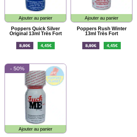
Ajouter au panier
Ajouter au panier
Poppers Quick Silver
Poppers Rush Winter
Original 13ml Très Fort
13ml Très Fort
Le
Le
Le
Le
8,90
€
4,45
€
8,90
€
4,45
€
prix
prix
prix
prix
initial
actuel
initial
actuel
- 50%
était :
est :
était :
est :
8,90€.
4,45€.
8,90€.
4,45€.
Ajouter au panier