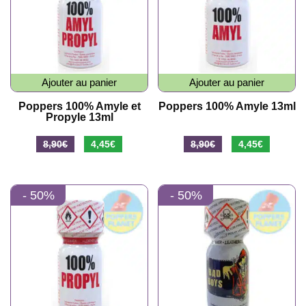
Ajouter au panier
Ajouter au panier
Poppers 100% Amyle et
Poppers 100% Amyle 13ml
Propyle 13ml
Le
Le
Le
Le
8,90
€
4,45
€
8,90
€
4,45
€
prix
prix
prix
prix
initial
actuel
initial
actuel
- 50%
- 50%
était :
est :
était :
est :
8,90€.
4,45€.
8,90€.
4,45€.