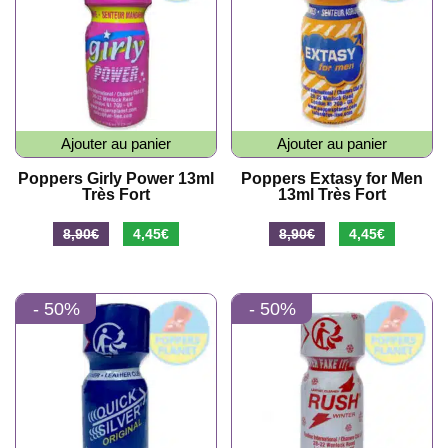
Ajouter au panier
Ajouter au panier
Poppers Girly Power 13ml
Poppers Extasy for Men
Très Fort
13ml Très Fort
Le
Le
Le
Le
8,90
€
4,45
€
8,90
€
4,45
€
prix
prix
prix
prix
initial
actuel
initial
actuel
- 50%
- 50%
était :
est :
était :
est :
8,90€.
4,45€.
8,90€.
4,45€.