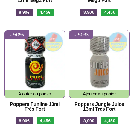
13ml Méga Fort
Méga Fort
Le
Le
Le
Le
8,90
€
4,45
€
8,90
€
4,45
€
prix
prix
prix
prix
initial
actuel
initial
actuel
- 50%
- 50%
était :
est :
était :
est :
8,90€.
4,45€.
8,90€.
4,45€.
Ajouter au panier
Ajouter au panier
Poppers Funline 13ml
Poppers Jungle Juice
Très Fort
13ml Très Fort
Le
Le
Le
Le
8,90
€
4,45
€
8,90
€
4,45
€
prix
prix
prix
prix