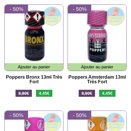
initial
actuel
initial
actuel
- 50%
- 50%
était :
est :
était :
est :
8,90€.
4,45€.
8,90€.
4,45€.
Ajouter au panier
Ajouter au panier
Poppers Bronx 13ml Très
Poppers Amsterdam 13ml
Fort
Très Fort
Le
Le
Le
Le
8,90
€
4,45
€
8,90
€
4,45
€
prix
prix
prix
prix
initial
actuel
initial
actuel
- 50%
- 50%
était :
est :
était :
est :
8,90€.
4,45€.
8,90€.
4,45€.