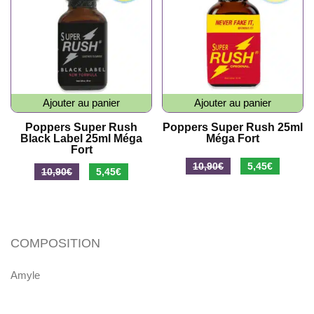
Ajouter au panier
Ajouter au panier
Poppers Super Rush
Poppers Super Rush 25ml
Black Label 25ml Méga
Méga Fort
Fort
Le
Le
10,90
€
5,45
€
Le
Le
10,90
€
5,45
€
prix
prix
prix
prix
initial
actuel
initial
actuel
était :
est :
était :
est :
10,90€.
5,45€.
COMPOSITION
10,90€.
5,45€.
Amyle