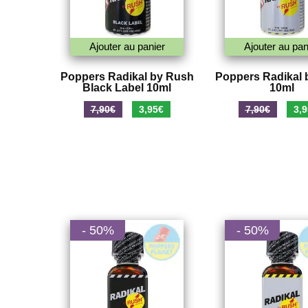
Ajouter au panier
Ajouter au pan
Poppers Radikal by Rush
Poppers Radikal 
Black Label 10ml
10ml
Le
Le
Le
7,90
€
3,95
€
7,90
€
3,9
prix
prix
prix
initial
actuel
initi
était :
est :
était
7,90€.
3,95€.
7,90
- 50%
- 50%