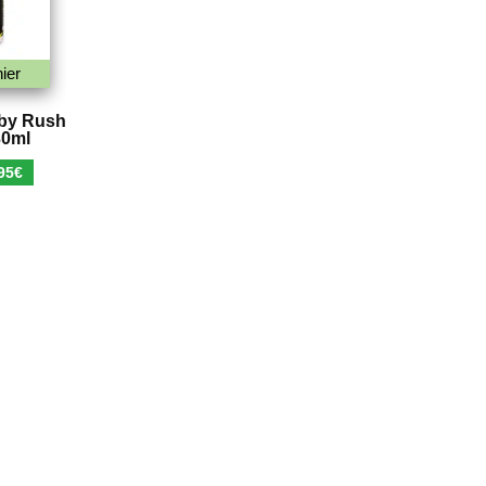
ier
 by Rush
30ml
Le
95
€
x
prix
ial
actuel
t :
est :
90€.
5,95€.