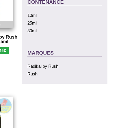
CONTENANCE
10ml
25ml
e
30ml
 by Rush
25ml
Le
45
€
MARQUES
x
prix
ial
actuel
Radikal by Rush
t :
est :
Rush
90€.
5,45€.