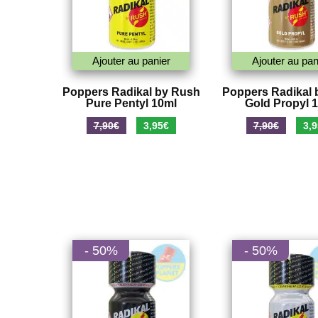
Ajouter au panier
Ajouter au pan
Poppers Radikal by Rush
Poppers Radikal 
Pure Pentyl 10ml
Gold Propyl 
Le
Le
Le
7,90
€
3,95
€
7,90
€
3,9
prix
prix
prix
initial
actuel
initi
était :
est :
était
7,90€.
3,95€.
7,90
- 50%
- 50%