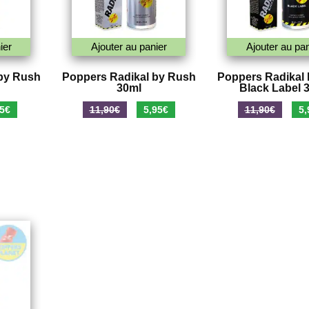
ier
Ajouter au panier
Ajouter au pan
by Rush
Poppers Radikal by Rush
Poppers Radikal
30ml
Black Label 
Le
Le
Le
Le
5
€
11,90
€
5,95
€
11,90
€
5,
prix
prix
prix
pri
al
actuel
initial
actuel
init
 :
est :
était :
est :
étai
€.
3,95€.
11,90€.
5,95€.
11,