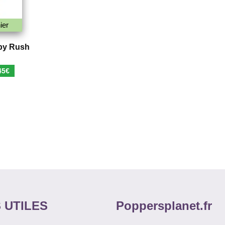
ier
by Rush
Le
45
€
prix
al
actuel
 :
est :
0€.
5,45€.
 UTILES
Poppersplanet.fr