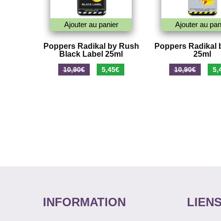
Ajouter au panier
Ajouter au pan
Poppers Radikal by Rush
Poppers Radikal 
Black Label 25ml
25ml
Le
Le
Le
10,90
€
5,45
€
10,90
€
5,
prix
prix
prix
initial
actuel
initi
était :
est :
était
10,90€.
5,45€.
10,9
INFORMATION
LIENS