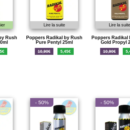
ier
Lire la suite
Lire la suit
by Rush
Poppers Radikal by Rush
Poppers Radikal
10ml
Pure Pentyl 25ml
Gold Propyl 
Le
Le
Le
Le
5
€
10,90
€
5,45
€
10,90
€
5,
prix
prix
prix
pri
al
actuel
initial
actuel
init
 :
est :
était :
est :
étai
€.
3,95€.
10,90€.
5,45€.
10,
- 50%
- 50%