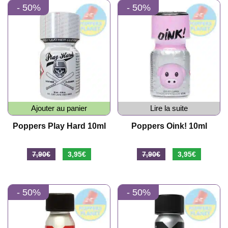
- 50%
- 50%
était :
est :
était :
est :
10,90€.
5,45€.
10,90€.
5,45€.
Ajouter au panier
Lire la suite
Poppers Play Hard 10ml
Poppers Oink! 10ml
Le
Le
Le
Le
7,90
€
3,95
€
7,90
€
3,95
€
prix
prix
prix
prix
initial
actuel
initial
actuel
- 50%
- 50%
était :
est :
était :
est :
7,90€.
3,95€.
7,90€.
3,95€.