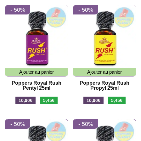
initial
actuel
initial
actuel
- 50%
- 50%
était :
est :
était :
est :
10,90€.
5,45€.
10,90€.
5,45€.
Ajouter au panier
Ajouter au panier
Poppers Royal Rush
Poppers Royal Rush
Pentyl 25ml
Propyl 25ml
Le
Le
Le
Le
10,90
€
5,45
€
10,90
€
5,45
€
prix
prix
prix
prix
initial
actuel
initial
actuel
- 50%
- 50%
était :
est :
était :
est :
10,90€.
5,45€.
10,90€.
5,45€.