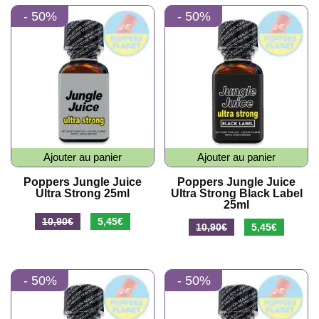
- 50%
- 50%
était :
est :
était :
est :
11,90€.
5,95€.
11,90€.
5,95€.
Ajouter au panier
Ajouter au panier
Poppers Jungle Juice
Poppers Jungle Juice
Ultra Strong 25ml
Ultra Strong Black Label
25ml
Le
Le
10,90
€
5,45
€
Le
Le
10,90
€
5,45
€
prix
prix
prix
prix
initial
actuel
initial
actuel
était :
est :
- 50%
- 50%
était :
est :
10,90€.
5,45€.
10,90€.
5,45€.