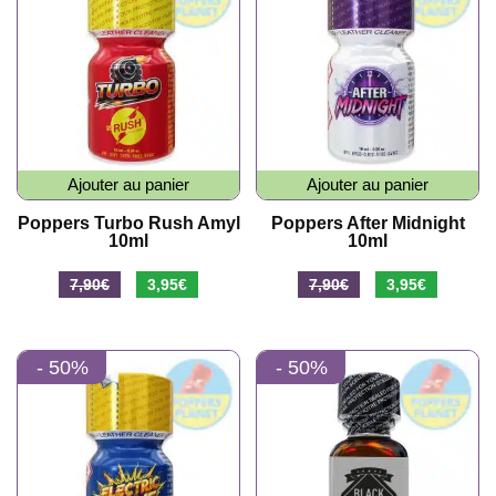
Ajouter au panier
Ajouter au panier
Poppers Turbo Rush Amyl
Poppers After Midnight
10ml
10ml
Le
Le
Le
Le
7,90
€
3,95
€
7,90
€
3,95
€
prix
prix
prix
prix
initial
actuel
initial
actuel
- 50%
- 50%
était :
est :
était :
est :
7,90€.
3,95€.
7,90€.
3,95€.