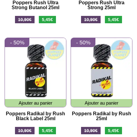
Poppers Rush Ultra
Poppers Rush Ultra
Strong Butanol 25ml
Strong 25ml
Le
Le
Le
Le
10,90
€
5,45
€
10,90
€
5,45
€
prix
prix
prix
prix
initial
actuel
initial
actuel
- 50%
- 50%
était :
est :
était :
est :
10,90€.
5,45€.
10,90€.
5,45€.
Ajouter au panier
Ajouter au panier
Poppers Radikal by Rush
Poppers Radikal by Rush
Black Label 25ml
25ml
Le
Le
Le
Le
10,90
€
5,45
€
10,90
€
5,45
€