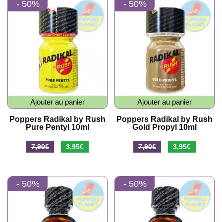
- 50%
- 50%
récent
au
plus
ancien
Ajouter au panier
Ajouter au panier
Poppers Radikal by Rush
Poppers Radikal by Rush
Pure Pentyl 10ml
Gold Propyl 10ml
Le
Le
Le
Le
7,90
€
3,95
€
7,90
€
3,95
€
prix
prix
prix
prix
initial
actuel
initial
actuel
- 50%
- 50%
était :
est :
était :
est :
7,90€.
3,95€.
7,90€.
3,95€.