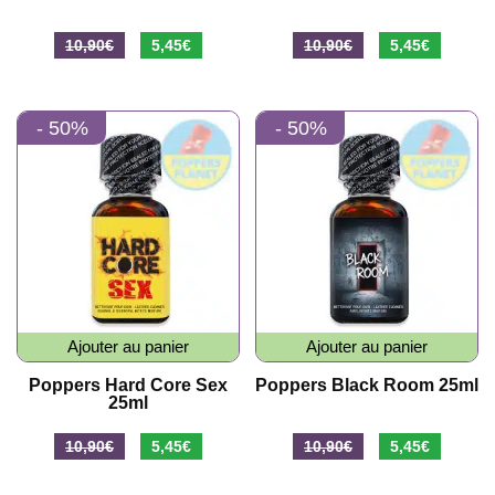
Le
Le
Le
Le
10,90
€
5,45
€
10,90
€
5,45
€
prix
prix
prix
prix
initial
actuel
initial
actuel
- 50%
- 50%
était :
est :
était :
est :
10,90€.
5,45€.
10,90€.
5,45€.
Ajouter au panier
Ajouter au panier
Poppers Hard Core Sex
Poppers Black Room 25ml
25ml
Le
Le
Le
Le
10,90
€
5,45
€
10,90
€
5,45
€
prix
prix
prix
prix