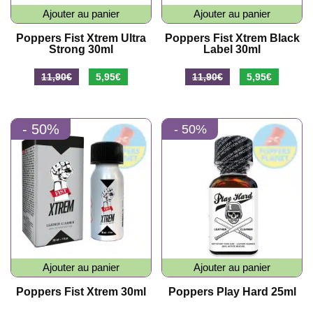
Ajouter au panier
Ajouter au panier
Poppers Fist Xtrem Ultra
Poppers Fist Xtrem Black
Strong 30ml
Label 30ml
Le
Le
Le
Le
11,90
€
5,95
€
11,90
€
5,95
€
prix
prix
prix
prix
initial
actuel
initial
actuel
- 50%
- 50%
- 50%
était :
est :
était :
est :
11,90€.
5,95€.
11,90€.
5,95€.
Ajouter au panier
Ajouter au panier
Poppers Fist Xtrem 30ml
Poppers Play Hard 25ml