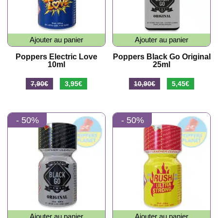
Ajouter au panier
Ajouter au panier
Poppers Electric Love
Poppers Black Go Original
10ml
25ml
Le
Le
Le
Le
7,90
€
3,95
€
10,90
€
5,45
€
prix
prix
prix
prix
initial
actuel
initial
actuel
- 50%
- 50%
était :
est :
était :
est :
7,90€.
3,95€.
10,90€.
5,45€.
Ajouter au panier
Ajouter au panier