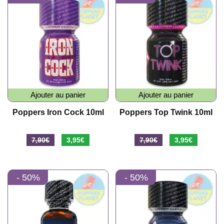
10,90€.
5,45€.
7,90€.
3,95€.
Ajouter au panier
Ajouter au panier
Poppers Iron Cock 10ml
Poppers Top Twink 10ml
Le
Le
Le
Le
7,90
€
3,95
€
7,90
€
3,95
€
prix
prix
prix
prix
initial
actuel
initial
actuel
- 50%
- 50%
était :
est :
était :
est :
7,90€.
3,95€.
7,90€.
3,95€.