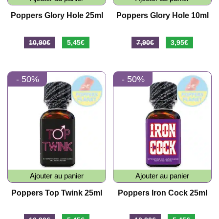
Poppers Glory Hole 25ml
Poppers Glory Hole 10ml
Le
Le
Le
Le
10,90
€
5,45
€
7,90
€
3,95
€
prix
prix
prix
prix
initial
actuel
initial
actuel
- 50%
- 50%
était :
est :
était :
est :
10,90€.
5,45€.
7,90€.
3,95€.
Ajouter au panier
Ajouter au panier
Poppers Top Twink 25ml
Poppers Iron Cock 25ml