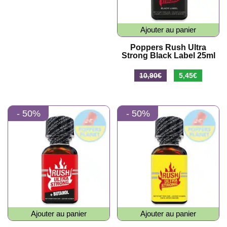
Ajouter au panier
Poppers Rush Ultra
Strong Black Label 25ml
Le
Le
10,90
€
5,45
€
prix
prix
initial
actuel
- 50%
- 50%
était :
est :
10,90€.
5,45€.
Ajouter au panier
Ajouter au panier