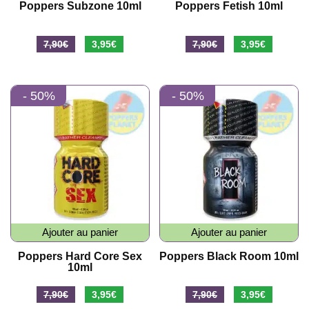
Poppers Subzone 10ml
Poppers Fetish 10ml
Le
Le
Le
Le
7,90
€
3,95
€
7,90
€
3,95
€
prix
prix
prix
prix
initial
actuel
initial
actuel
- 50%
- 50%
était :
est :
était :
est :
7,90€.
3,95€.
7,90€.
3,95€.
Ajouter au panier
Ajouter au panier
Poppers Hard Core Sex
Poppers Black Room 10ml
10ml
Le
Le
Le
Le
7,90
€
3,95
€
7,90
€
3,95
€