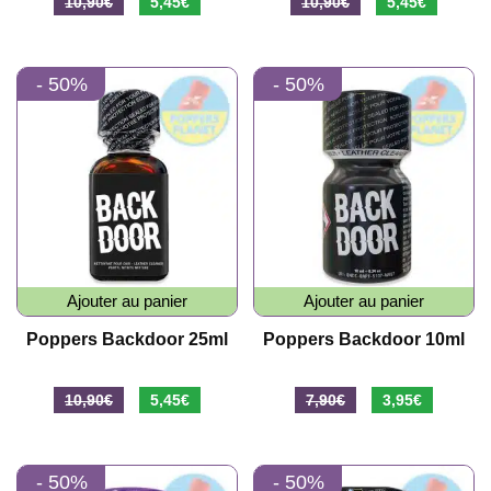
Le
Le
Le
Le
10,90
€
5,45
€
10,90
€
5,45
€
prix
prix
prix
prix
initial
actuel
initial
actuel
- 50%
- 50%
était :
est :
était :
est :
10,90€.
5,45€.
10,90€.
5,45€.
Ajouter au panier
Ajouter au panier
Poppers Backdoor 25ml
Poppers Backdoor 10ml
Le
Le
Le
Le
10,90
€
5,45
€
7,90
€
3,95
€
prix
prix
prix
prix
initial
actuel
initial
actuel
- 50%
- 50%
était :
est :
était :
est :