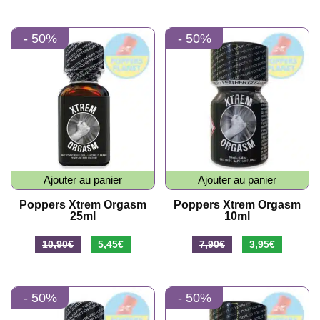
prix
prix
prix
prix
initial
actuel
initial
actuel
- 50%
- 50%
était :
est :
était :
est :
10,90€.
5,45€.
10,90€.
5,45€.
Ajouter au panier
Ajouter au panier
Poppers Xtrem Orgasm
Poppers Xtrem Orgasm
25ml
10ml
Le
Le
Le
Le
10,90
€
5,45
€
7,90
€
3,95
€
prix
prix
prix
prix
initial
actuel
initial
actuel
- 50%
- 50%
était :
est :
était :
est :
10,90€.
5,45€.
7,90€.
3,95€.