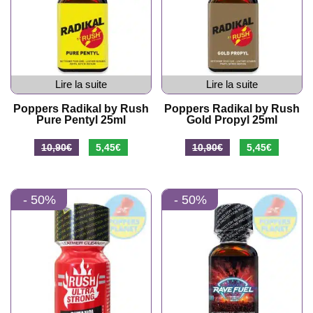
Lire la suite
Lire la suite
Poppers Radikal by Rush
Poppers Radikal by Rush
Pure Pentyl 25ml
Gold Propyl 25ml
Le
Le
Le
Le
10,90
€
5,45
€
10,90
€
5,45
€
prix
prix
prix
prix
initial
actuel
initial
actuel
- 50%
- 50%
était :
est :
était :
est :
10,90€.
5,45€.
10,90€.
5,45€.