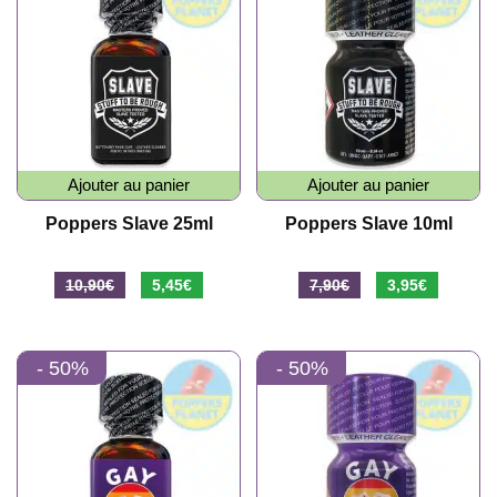
Ajouter au panier
Ajouter au panier
Poppers Slave 25ml
Poppers Slave 10ml
Le
Le
Le
Le
10,90
€
5,45
€
7,90
€
3,95
€
prix
prix
prix
prix
initial
actuel
initial
actuel
- 50%
- 50%
était :
est :
était :
est :
10,90€.
5,45€.
7,90€.
3,95€.