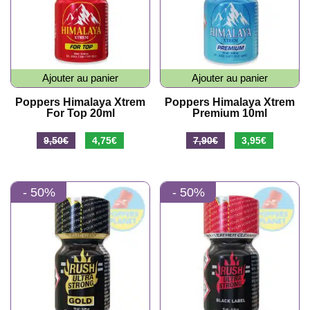
Ajouter au panier
Ajouter au panier
Poppers Himalaya Xtrem
Poppers Himalaya Xtrem
For Top 20ml
Premium 10ml
Le
Le
Le
Le
9,50
€
4,75
€
7,90
€
3,95
€
prix
prix
prix
prix
initial
actuel
initial
actuel
- 50%
- 50%
était :
est :
était :
est :
9,50€.
4,75€.
7,90€.
3,95€.