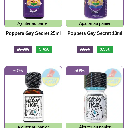
Ajouter au panier
Ajouter au panier
Poppers Gay Secret 25ml
Poppers Gay Secret 10ml
Le
Le
Le
Le
10,90
€
5,45
€
7,90
€
3,95
€
prix
prix
prix
prix
initial
actuel
initial
actuel
- 50%
- 50%
était :
est :
était :
est :
10,90€.
5,45€.
7,90€.
3,95€.
Ajouter au panier
Ajouter au panier