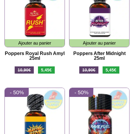
Ajouter au panier
Ajouter au panier
Poppers Royal Rush Amyl
Poppers After Midnight
25ml
25ml
Le
Le
Le
Le
10,90
€
5,45
€
10,90
€
5,45
€
prix
prix
prix
prix
initial
actuel
initial
actuel
- 50%
- 50%
était :
est :
était :
est :
10,90€.
5,45€.
10,90€.
5,45€.