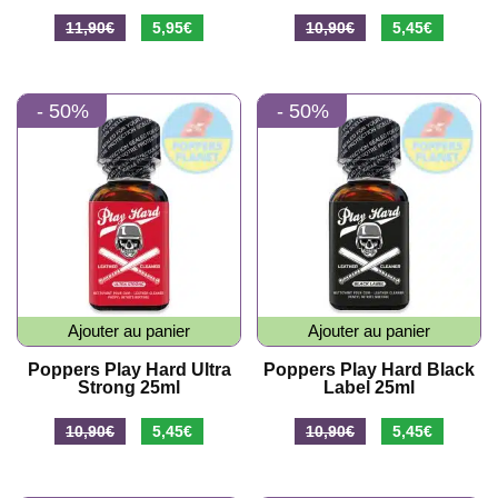
Le
Le
Le
Le
11,90
€
5,95
€
10,90
€
5,45
€
prix
prix
prix
prix
initial
actuel
initial
actuel
- 50%
- 50%
était :
est :
était :
est :
11,90€.
5,95€.
10,90€.
5,45€.
Ajouter au panier
Ajouter au panier
Poppers Play Hard Ultra
Poppers Play Hard Black
Strong 25ml
Label 25ml
Le
Le
Le
Le
10,90
€
5,45
€
10,90
€
5,45
€
prix
prix
prix
prix
initial
actuel
initial
actuel