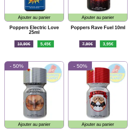
Ajouter au panier
Ajouter au panier
Poppers Electric Love
Poppers Rave Fuel 10ml
25ml
Le
Le
Le
Le
10,90
€
5,45
€
7,90
€
3,95
€
prix
prix
prix
prix
initial
actuel
initial
actuel
- 50%
- 50%
était :
est :
était :
est :
10,90€.
5,45€.
7,90€.
3,95€.
Ajouter au panier
Ajouter au panier