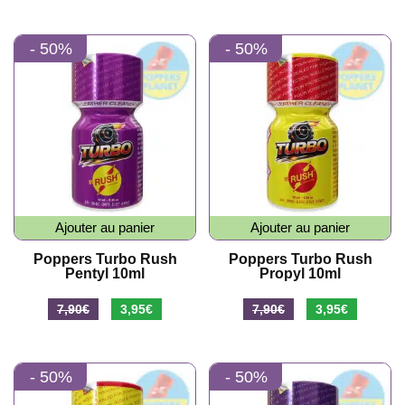
prix
prix
prix
prix
initial
actuel
initial
actuel
- 50%
- 50%
était :
est :
était :
est :
7,90€.
3,95€.
7,90€.
3,95€.
Ajouter au panier
Ajouter au panier
Poppers Turbo Rush
Poppers Turbo Rush
Pentyl 10ml
Propyl 10ml
Le
Le
Le
Le
7,90
€
3,95
€
7,90
€
3,95
€
prix
prix
prix
prix
initial
actuel
initial
actuel
- 50%
- 50%
était :
est :
était :
est :
7,90€.
3,95€.
7,90€.
3,95€.