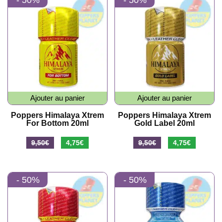
- 50%
- 50%
était :
est :
était :
est :
7,90€.
3,95€.
9,50€.
4,75€.
Ajouter au panier
Ajouter au panier
Poppers Himalaya Xtrem
Poppers Himalaya Xtrem
For Bottom 20ml
Gold Label 20ml
Le
Le
Le
Le
9,50
€
4,75
€
9,50
€
4,75
€
prix
prix
prix
prix
initial
actuel
initial
actuel
- 50%
- 50%
était :
est :
était :
est :
9,50€.
4,75€.
9,50€.
4,75€.