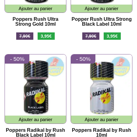
Ajouter au panier
Ajouter au panier
Poppers Rush Ultra
Popper Rush Ultra Strong
Strong Gold 10ml
Black Label 10ml
Le
Le
Le
Le
7,90
€
3,95
€
7,90
€
3,95
€
prix
prix
prix
prix
initial
actuel
initial
actuel
- 50%
- 50%
était :
est :
était :
est :
7,90€.
3,95€.
7,90€.
3,95€.
Ajouter au panier
Ajouter au panier
Poppers Radikal by Rush
Poppers Radikal by Rush
Black Label 10ml
10ml