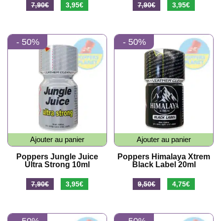
Le
Le
Le
Le
7,90
€
3,95
€
7,90
€
3,95
€
prix
prix
prix
prix
initial
actuel
initial
actuel
- 50%
- 50%
était :
est :
était :
est :
7,90€.
3,95€.
7,90€.
3,95€.
Ajouter au panier
Ajouter au panier
Poppers Jungle Juice
Poppers Himalaya Xtrem
Ultra Strong 10ml
Black Label 20ml
Le
Le
Le
Le
7,90
€
3,95
€
9,50
€
4,75
€
prix
prix
prix
prix
initial
actuel
initial
actuel