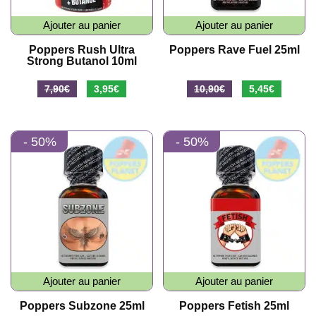
Ajouter au panier
Ajouter au panier
Poppers Rush Ultra
Poppers Rave Fuel 25ml
Strong Butanol 10ml
Le
Le
Le
Le
7,90
€
3,95
€
10,90
€
5,45
€
prix
prix
prix
prix
initial
actuel
initial
actuel
- 50%
- 50%
était :
est :
était :
est :
7,90€.
3,95€.
10,90€.
5,45€.
Ajouter au panier
Ajouter au panier
Poppers Subzone 25ml
Poppers Fetish 25ml