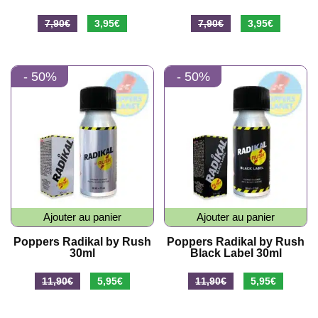
Le
Le
Le
Le
7,90
€
3,95
€
7,90
€
3,95
€
prix
prix
prix
prix
initial
actuel
initial
actuel
- 50%
- 50%
était :
est :
était :
est :
7,90€.
3,95€.
7,90€.
3,95€.
Ajouter au panier
Ajouter au panier
Poppers Radikal by Rush
Poppers Radikal by Rush
30ml
Black Label 30ml
Le
Le
Le
Le
11,90
€
5,95
€
11,90
€
5,95
€
prix
prix
prix
prix
initial
actuel
initial
actuel