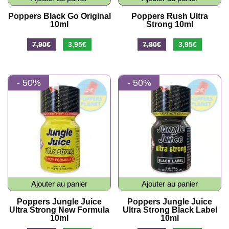
Poppers Black Go Original
Poppers Rush Ultra
10ml
Strong 10ml
Le
Le
Le
Le
7,90
€
3,95
€
7,90
€
3,95
€
prix
prix
prix
prix
initial
actuel
initial
actuel
- 50%
- 50%
était :
est :
était :
est :
7,90€.
3,95€.
7,90€.
3,95€.
Ajouter au panier
Ajouter au panier
Poppers Jungle Juice
Poppers Jungle Juice
Ultra Strong New Formula
Ultra Strong Black Label
10ml
10ml