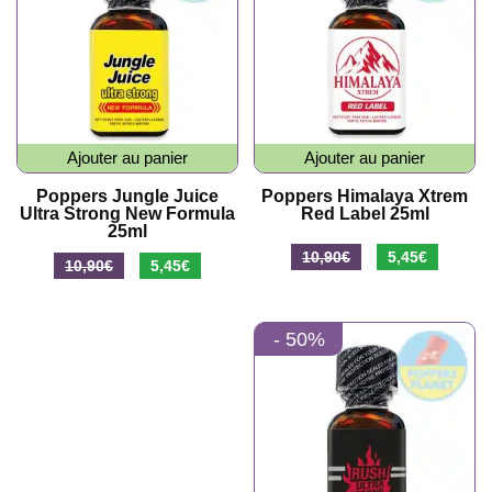
Ajouter au panier
Ajouter au panier
Poppers Jungle Juice
Poppers Himalaya Xtrem
Ultra Strong New Formula
Red Label 25ml
25ml
Le
Le
10,90
€
5,45
€
Le
Le
10,90
€
5,45
€
prix
prix
prix
prix
initial
actuel
initial
actuel
- 50%
était :
est :
était :
est :
10,90€.
5,45€.
10,90€.
5,45€.