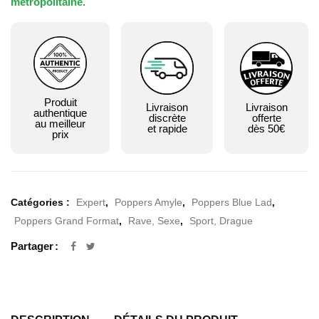
métropolitaine.
Produit
Livraison
Livraison
authentique
discrète
offerte
au meilleur
et rapide
dès 50€
prix
Catégories :
Expert
,
Poppers Amyle
,
Poppers Blue Lad
,
Poppers Grand Format
,
Rave, Sexe
,
Sport, Drague
Partager