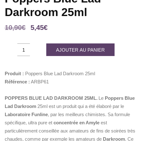
Darkroom 25ml
Le
Le
10,90
€
5,45
€
prix
prix
initial
actuel
Poppers
AJOUTER AU PANIER
était :
est :
Blue
10,90€.
5,45€.
Lad
Darkroom
Produit :
Poppers Blue Lad Darkroom 25ml
25ml
Référence :
ARBP61
quantity
POPPERS BLUE LAD DARKROOM 25ML.
Le
Poppers Blue
Lad Darkroom
25ml est un produit qui a été élaboré par le
Laboratoire Funline
, par les meilleurs chimistes. Sa formule
spécifique, ultra pure et
concentrée en Amyle
est
particulièrement conseillée aux amateurs de fins de soirées très
chaudes, comme par exemple les amateurs de
Darkroom
. Ce