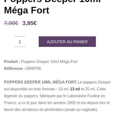
Méga Fort
Le
Le
7,90
€
3,95
€
prix
prix
initial
actuel
Poppers
AJOUTER AU PANIER
était :
est :
Deeper
7,90€.
3,95€.
10ml
Méga
Produit :
Poppers Deeper 10ml Méga Fort
Fort
Référence :
ARBP68
quantity
POPPERS DEEPER 10ML MÉGA FORT.
Le poppers Deeper
est disponible en trois formats : 10 ml,
13 ml
et 25 ml. Cette
légende du poppers, fabriquée par le Laboratoire Funline en
France, a vu le jour dans les années 2000 et est depuis lors le
favori des amateurs de pénétration (anale ou vaginale).