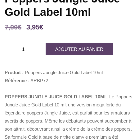
Gold Label 10ml
Le
Le
7,90
€
3,95
€
prix
prix
initial
actuel
Poppers
AJOUTER AU PANIER
était :
est :
Jungle
7,90€.
3,95€.
Juice
Gold
Produit :
Poppers Jungle Juice Gold Label 10ml
Label
Référence :
ARBP72
10ml
quantity
POPPERS JUNGLE JUICE GOLD LABEL 10ML.
Le Poppers
Jungle Juice Gold Label 10 ml, une version méga forte du
légendaire poppers Jungle Juice, est parfait pour les amateurs
avertis de poppers. Même les débutants peuvent succomber à
son attrait, découvrant ainsi la crème de la crème des poppers.
Sa formule Gold à base de nitrite d’amyle premium a été