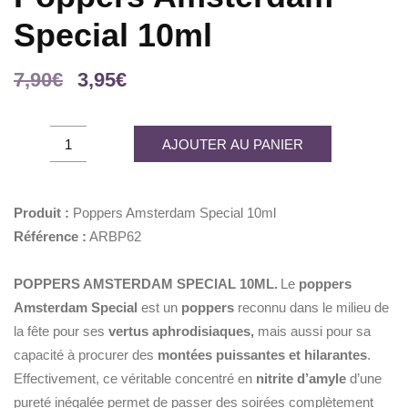
Special 10ml
Le
Le
7,90
€
3,95
€
prix
prix
initial
actuel
Poppers
AJOUTER AU PANIER
était :
est :
Amsterdam
7,90€.
3,95€.
Special
10ml
Produit :
Poppers Amsterdam Special 10ml
quantity
Référence :
ARBP62
POPPERS AMSTERDAM SPECIAL 10ML.
Le
poppers
Amsterdam
Special
est un
poppers
reconnu dans le milieu de
la fête pour ses
vertus aphrodisiaques,
mais aussi pour sa
capacité à procurer des
montées puissantes et hilarantes
.
Effectivement, ce véritable concentré en
nitrite d’amyle
d’une
pureté inégalée permet de passer des soirées complètement