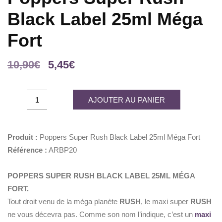
Black Label 25ml Méga
Fort
Le
Le
10,90
€
5,45
€
prix
prix
initial
actuel
Poppers
AJOUTER AU PANIER
était :
est :
Super
10,90€.
5,45€.
Rush
Black
Produit :
Poppers Super Rush Black Label 25ml Méga Fort
Label
Référence :
ARBP20
25ml
Méga
POPPERS SUPER RUSH BLACK LABEL 25ML MÉGA
Fort
FORT.
quantity
Tout droit venu de la méga planète
RUSH
, le maxi super
RUSH
ne vous décevra pas. Comme son nom l’indique, c’est un
maxi