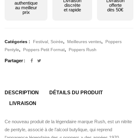
Livraison
Livraison
authentique
discrète
offerte
au meilleur
et rapide
dès 50€
prix
Catégories :
Festival, Soirée
,
Meilleures ventes
,
Poppers
Pentyle
,
Poppers Petit Format
,
Poppers Rush
Partager
DESCRIPTION
DÉTAILS DU PRODUIT
LIVRAISON
Ce nouveau produit de la légendaire marque Rush, est un nitrite
de pentyle, associé à de l’alcool butylique, qui reprend
l’apparence légendaire des « poppers » des années 1970