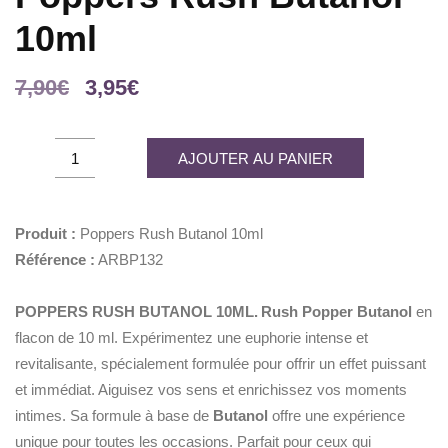
10ml
Le
Le
7,90
€
3,95
€
prix
prix
initial
actuel
Poppers
AJOUTER AU PANIER
était :
est :
Rush
7,90€.
3,95€.
Butanol
10ml
Produit :
Poppers Rush Butanol 10ml
quantity
Référence :
ARBP132
POPPERS RUSH BUTANOL 10ML.
Rush Popper Butanol
en
flacon de 10 ml. Expérimentez une euphorie intense et
revitalisante, spécialement formulée pour offrir un effet puissant
et immédiat. Aiguisez vos sens et enrichissez vos moments
intimes. Sa formule à base de
Butanol
offre une expérience
unique pour toutes les occasions. Parfait pour ceux qui