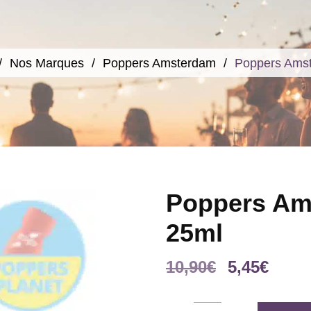
Nos Marques
Poppers Amsterdam
Poppers Amst
Poppers Am
25ml
Le
Le
10,90
€
5,45
€
prix
prix
initial
actue
Poppers