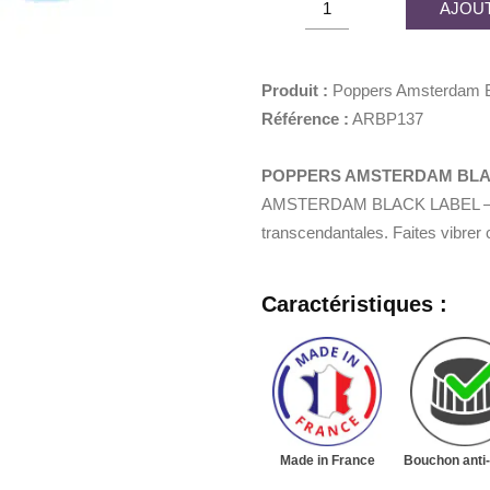
AJOUT
était :
est :
Amsterdam
10,90€.
5,45€
Black
Label
Produit :
Poppers Amsterdam B
25ml
Référence :
ARBP137
quantity
POPPERS AMSTERDAM BLAC
AMSTERDAM BLACK LABEL – amyl 
transcendantales. Faites vibrer 
Caractéristiques :
Made in France
Bouchon anti-