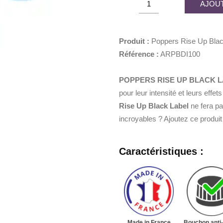
AJOUT
était :
est :
Rise
10,90€.
5,45€
Up
Black
Produit :
Poppers Rise Up Blac
Label
Référence :
ARPBDI100
25ml
quantity
POPPERS RISE UP BLACK L
pour leur intensité et leurs ef
Rise Up Black Label
ne fera pa
incroyables ? Ajoutez ce produit
Caractéristiques :
Made in France
Bouchon anti-