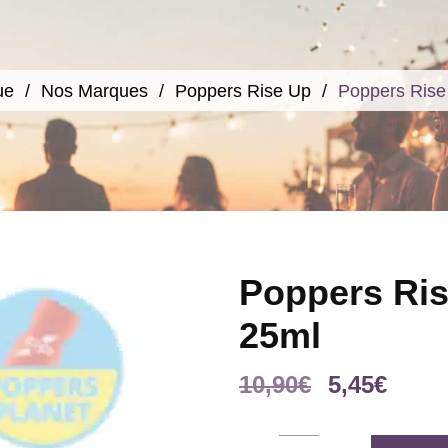
ue
Nos Marques
Poppers Rise Up
Poppers Rise
Poppers Ris
25ml
Le
Le
10,90
€
5,45
€
prix
prix
initial
actue
Poppers