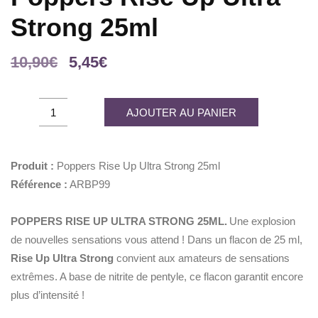
Strong 25ml
Le
Le
10,90
€
5,45
€
prix
prix
initial
actuel
Poppers
AJOUTER AU PANIER
était :
est :
Rise
10,90€.
5,45€.
Up
Ultra
Produit :
Poppers Rise Up Ultra Strong 25ml
Strong
Référence :
ARBP99
25ml
quantity
POPPERS RISE UP ULTRA STRONG 25ML.
Une explosion
de nouvelles sensations vous attend ! Dans un flacon de 25 ml,
Rise Up Ultra Strong
convient aux amateurs de sensations
extrêmes. A base de nitrite de pentyle, ce flacon garantit encore
plus d’intensité !