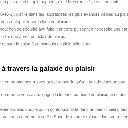
lus qu’un simple poppers, c’est la Formule 1 des stimulants :
-46-3), distillé dans les laboratoires les plus avancés dédiés au plais
vous catapulter sur la lune du plaisir.
bouchon de sécurité anti-fuite, car cette puissance nécessite une cag
de l’ozone après un éclair de plaisir.
re danser la salsa à un pingouin en plein pôle Nord.
à travers la galaxie du plaisir
e en montagnes russes aussi tranquille qu’une balade dans un parc 
 comme si vous aviez gagné la loterie cosmique du plaisir, avec des
eviendra plus souple qu’un contorsionniste dans un bain d’huile chaud
ez vos sens comme si un Big Bang de luxure explosait dans votre ce