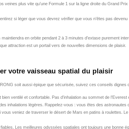
s veines plus vite qu’une Formule 1 sur la ligne droite du Grand Prix
ntirez si léger que vous devrez vérifier que vous n’êtes pas devenu un
ous maintiendra en orbite pendant 2 à 3 minutes d’extase purement int
aque attraction est un portail vers de nouvelles dimensions de plaisir.
 votre vaisseau spatial du plaisir
G soit aussi épique que sécurisée, suivez ces conseils dignes d’un
t bien ventilé et confortable. Pas d’inhalation au sommet de l’Everest 
 inhalations légères. Rappelez-vous : vous êtes des astronautes du
vous veniez de traverser le désert de Mars en patins à roulettes. Le 
fiables. Les meilleures odyssées spatiales ont toujours une bonne é