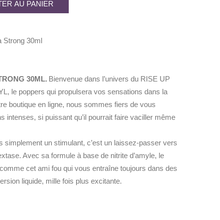
ER AU PANIER
.
a Strong 30ml
TRONG 30ML.
Bienvenue dans l’univers du RISE UP
e poppers qui propulsera vos sensations dans la
otre boutique en ligne, nous sommes fiers de vous
s intenses, si puissant qu’il pourrait faire vaciller même
as simplement un stimulant, c’est un laissez-passer vers
xtase. Avec sa formule à base de nitrite d’amyle, le
me cet ami fou qui vous entraîne toujours dans des
rsion liquide, mille fois plus excitante.