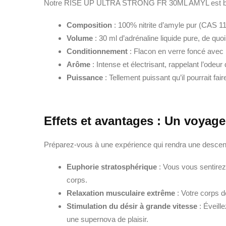
Notre RISE UP ULTRA STRONG FR 30ML AMYL est bien p
Composition
: 100% nitrite d’amyle pur (CAS 110
Volume
: 30 ml d’adrénaline liquide pure, de quoi 
Conditionnement
: Flacon en verre foncé avec 
Arôme
: Intense et électrisant, rappelant l’odeur 
Puissance
: Tellement puissant qu’il pourrait fai
Effets et avantages : Un voyage 
Préparez-vous à une expérience qui rendra une descent
Euphorie stratosphérique
: Vous vous sentirez
corps.
Relaxation musculaire extrême
: Votre corps d
Stimulation du désir à grande vitesse
: Éveill
une supernova de plaisir.