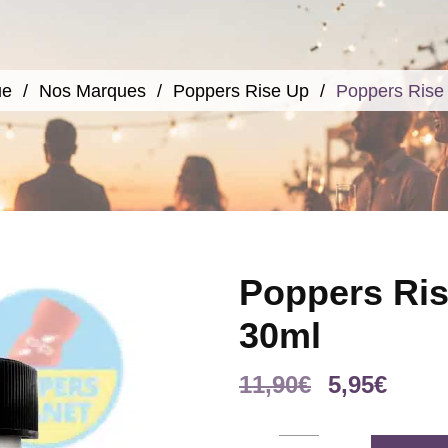
ue
Nos Marques
Poppers Rise Up
Poppers Rise 
Poppers Ris
30ml
Le
Le
11,90
€
5,95
€
prix
prix
initial
actue
Poppers