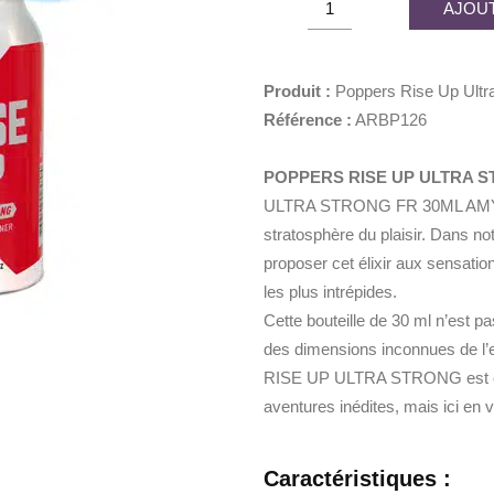
AJOUT
était :
est :
Rise
11,90€.
5,95€
Up
Ultra
Produit :
Poppers Rise Up Ultr
Strong
Référence :
ARBP126
30ml
quantity
POPPERS RISE UP ULTRA S
ULTRA STRONG FR 30ML AMYL, l
stratosphère du plaisir. Dans n
proposer cet élixir aux sensation
les plus intrépides.
Cette bouteille de 30 ml n’est p
des dimensions inconnues de l’e
RISE UP ULTRA STRONG est com
aventures inédites, mais ici en ve
Caractéristiques :