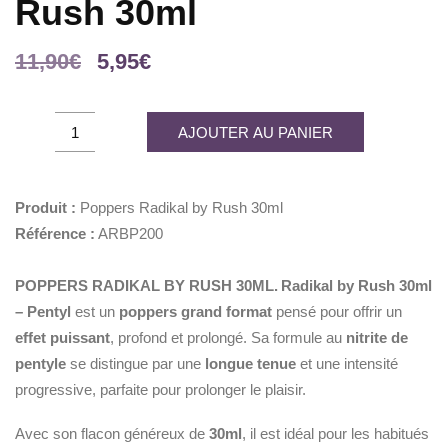
Rush 30ml
Le
Le
11,90
€
5,95
€
prix
prix
initial
actuel
Poppers
AJOUTER AU PANIER
était :
est :
Radikal
11,90€.
5,95€.
by
Rush
Produit :
Poppers Radikal by Rush 30ml
30ml
Référence :
ARBP200
quantity
POPPERS RADIKAL BY RUSH 30ML.
Radikal by Rush 30ml
– Pentyl
est un
poppers grand format
pensé pour offrir un
effet puissant
, profond et prolongé. Sa formule au
nitrite de
pentyle
se distingue par une
longue tenue
et une intensité
progressive, parfaite pour prolonger le plaisir.
Avec son flacon généreux de
30ml
, il est idéal pour les habitués