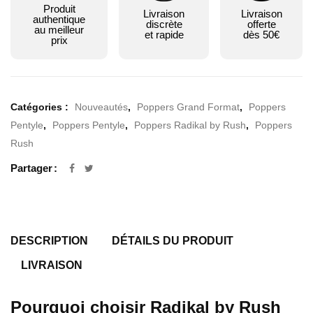
Produit
Livraison
Livraison
authentique
discrète
offerte
au meilleur
et rapide
dès 50€
prix
Catégories :
Nouveautés
,
Poppers Grand Format
,
Poppers
Pentyle
,
Poppers Pentyle
,
Poppers Radikal by Rush
,
Poppers
Rush
Partager
DESCRIPTION
DÉTAILS DU PRODUIT
LIVRAISON
Pourquoi choisir Radikal by Rush