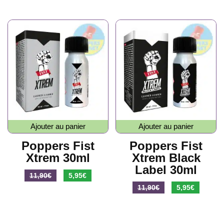
Ajouter au panier
Ajouter au panier
Poppers Fist
Poppers Fist
Xtrem 30ml
Xtrem Black
Label 30ml
Le
Le
11,90
€
5,95
€
Le
Le
prix
prix
11,90
€
5,95
€
prix
prix
initial
actuel
initial
actuel
était :
est :