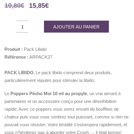
Le
Le
19,80
€
15,85
€
prix
prix
initial
actuel
Pack
AJOUTER AU PANIER
était :
est :
Libido
19,80€.
15,85€.
quantity
Produit :
Pack Libido
Référence :
ARPACK27
PACK LIBIDO.
Le pack libido comprend deux produits,
particulièrement réputés pour stimuler la libido;
Le
Poppers Pécho Moi 10 ml au propyle
, un vrai aimant à
partenaires et un accessoire conçu pour une désinhibition
rapide; Avec ce poppers vous serez envahi de bouffées de
chaleur puis vous vous sentirez tout puissant, comme si rien ne
pouvait vous résister; Votre timidité s’estompera rapidement, et
vous n’hésiterez pas à aborder votre Crush … il était temps!