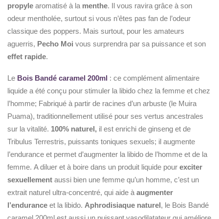
propyle
aromatisé à la
menthe
. Il vous ravira grâce à son
odeur mentholée, surtout si vous n’êtes pas fan de l’odeur
classique des poppers. Mais surtout, pour les amateurs
aguerris,
Pecho Moi
vous surprendra par sa puissance et son
effet rapide
.
Le
Bois Bandé caramel 200ml
: ce complément alimentaire
liquide a été conçu pour stimuler la libido chez la femme et chez
l’homme; Fabriqué à partir de racines d’un arbuste (le Muira
Puama), traditionnellement utilisé pour ses vertus ancestrales
sur la vitalité.
100% naturel,
il est enrichi de ginseng et de
Tribulus Terrestris, puissants toniques sexuels; il augmente
l’endurance et permet d’augmenter la libido de l’homme et de la
femme. A diluer et à boire dans un produit liquide pour
exciter
sexuellement
aussi bien une femme qu’un homme, c’est un
extrait naturel ultra-concentré, qui aide à
augmenter
l’endurance
et la libido.
Aphrodisiaque naturel
, le Bois Bandé
caramel 200ml est aussi un puissant vasodilatateur qui améliore