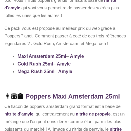
pour vous ! Trois poppers grands formats à base de
nitrite
d’amyle
qui vont vous permettre de passer des soirées plus
folles les unes que les autres !
Ce pack vous est proposé au meilleur prix du web grâce à
PoppersPlanet. Comment passer à coté de ces trois références
légendaires ? : Gold Rush, Amsterdam, et Méga rush !
Maxi Amsterdam 25ml
–
Amyle
Gold Rush 25ml
–
Amyle
Mega Rush 25ml
–
Amyle
👨🏽‍🏫
Poppers Maxi Amsterdam 25ml
Ce flacon de poppers amsterdam grand format est à base de
nitrite d’amyle
, qui contrairement au
nitrite de propyle
, est un
mélange que l’on peut considérer comme étant parmi les plus
puissants du marché ! A l’image du nitrite de pentyle, le
nitrite