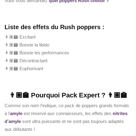
Vous vous demandez
quel poppers Rush choisir ?
Liste des effets du Rush poppers :
👨🏽‍🏫 Excitant
👨🏽‍🏫 Booste la libido
👨🏽‍🏫 Booste les performances
👨🏽‍🏫 Décontractant
👨🏽‍🏫 Euphorisant
👨🏽‍🏫 Pourquoi Pack Expert ? 👨🏽‍🏫
Comme son nom l’indique, ce pack de poppers grands formats
à l’
amyle
est réservé aux connaisseurs, les effets des
nitrites
d’amyle
sont ultra puissants et ne sont pas toujours adaptés
aux débutants !