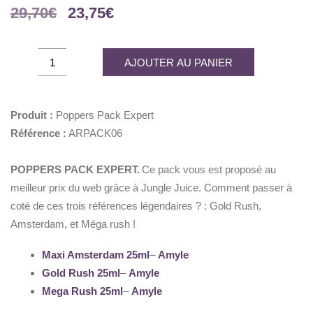
Le
Le
29,70
€
23,75
€
prix
prix
initial
actuel
Poppers
AJOUTER AU PANIER
était :
est :
Pack
29,70€.
23,75€.
Expert
quantity
Produit :
Poppers Pack Expert
Référence :
ARPACK06
POPPERS PACK EXPERT.
Ce pack vous est proposé au
meilleur prix du web grâce à Jungle Juice. Comment passer à
coté de ces trois références légendaires ? : Gold Rush,
Amsterdam, et Méga rush !
Maxi Amsterdam 25ml
–
Amyle
Gold Rush 25ml
–
Amyle
Mega Rush 25ml
–
Amyle