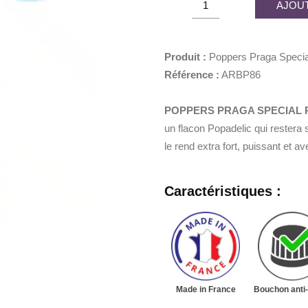
AJOUT
était :
est :
Praga
7,90€.
3,95€.
Special
Platinum
Produit :
Poppers Praga Specia
10ml
Référence :
ARBP86
quantity
POPPERS PRAGA SPECIAL P
un flacon Popadelic qui restera 
le rend extra fort, puissant et 
Caractéristiques :
Made in France
Bouchon anti-