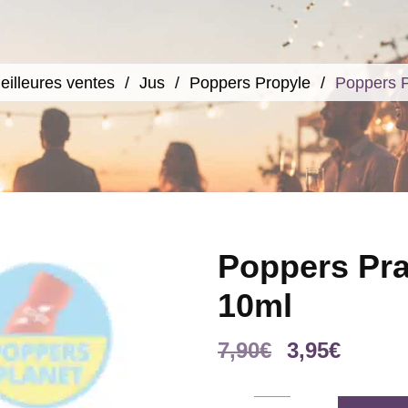
eilleures ventes
Jus
Poppers Propyle
Poppers P
Poppers Pra
10ml
Le
Le
7,90
€
3,95
€
prix
prix
initial
actuel
Poppers