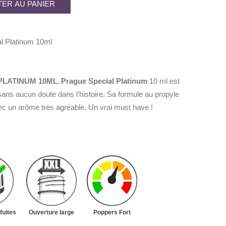
ER AU PANIER
l Platinum 10ml
LATINUM 10ML.
Prague Special Platinum
10 ml est
sans aucun doute dans l’histoire. Sa formule au propyle
avec un arôme très agréable. Un vrai must have !
fuites
Ouverture large
Poppers Fort