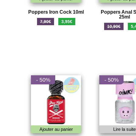
Poppers Iron Cock 10ml
Poppers Anal 
25ml
Le
Le
7,90
€
3,95
€
Le
10,90
€
5,
prix
prix
prix
initial
actuel
initi
était :
est :
était
7,90€.
3,95€.
10,9
- 50%
- 50%
Ajouter au panier
Lire la suite