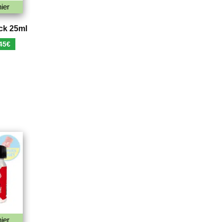
ier
ck 25ml
Le
45
€
x
prix
ial
actuel
t :
est :
90€.
5,45€.
ier