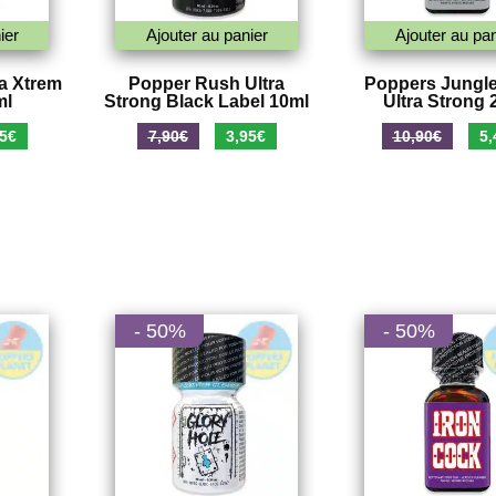
ier
Ajouter au panier
Ajouter au pan
a Xtrem
Popper Rush Ultra
Poppers Jungle
ml
Strong Black Label 10ml
Ultra Strong 
Le
Le
Le
Le
5
€
7,90
€
3,95
€
10,90
€
5,
prix
prix
prix
pri
al
actuel
initial
actuel
init
 :
est :
était :
est :
étai
€.
4,75€.
7,90€.
3,95€.
10,
- 50%
- 50%