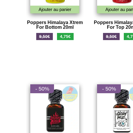
Ajouter au panier
Ajouter au pan
Poppers Himalaya Xtrem
Poppers Himalay
For Bottom 20ml
For Top 20
Le
Le
Le
9,50
€
4,75
€
9,50
€
4,7
prix
prix
prix
initial
actuel
initi
était :
est :
était
9,50€.
4,75€.
9,50
- 50%
- 50%