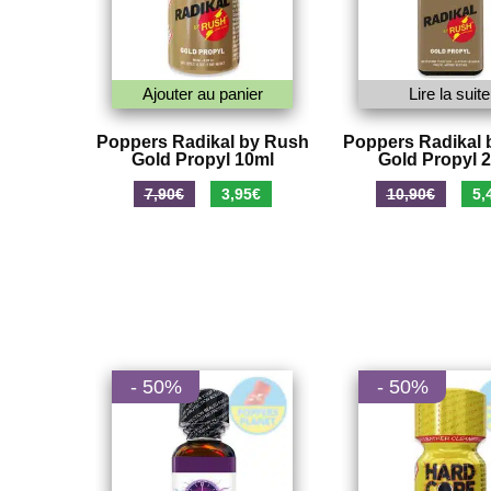
Ajouter au panier
Lire la suite
Poppers Radikal by Rush
Poppers Radikal 
Gold Propyl 10ml
Gold Propyl 
Le
Le
Le
7,90
€
3,95
€
10,90
€
5,
prix
prix
prix
initial
actuel
initi
était :
est :
était
7,90€.
3,95€.
10,9
- 50%
- 50%