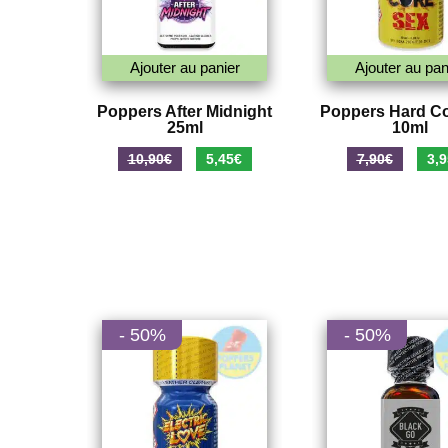
Ajouter au panier
Ajouter au pan
Poppers After Midnight
Poppers Hard C
25ml
10ml
Le
Le
Le
10,90
€
5,45
€
7,90
€
3,9
prix
prix
prix
initial
actuel
initi
était :
est :
était
10,90€.
5,45€.
7,90
- 50%
- 50%