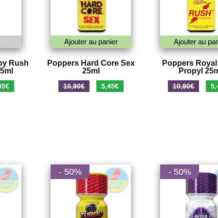
Ajouter au panier
Ajouter au pan
by Rush
Poppers Hard Core Sex
Poppers Royal
25ml
25ml
Propyl 25
Le
Le
Le
Le
45
€
10,90
€
5,45
€
10,90
€
5,
prix
prix
prix
pri
al
actuel
initial
actuel
init
 :
est :
était :
est :
étai
0€.
5,45€.
10,90€.
5,45€.
10,
- 50%
- 50%