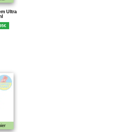
em Ultra
ml
Le
95
€
x
prix
ial
actuel
t :
est :
90€.
5,95€.
ier