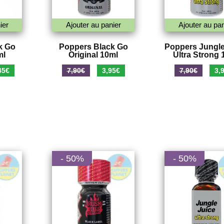
ier
Ajouter au panier
Ajouter au pan
k Go
Poppers Black Go
Poppers Jungle
ml
Original 10ml
Ultra Strong 
Le
Le
Le
Le
45
€
7,90
€
3,95
€
7,90
€
3,
prix
prix
prix
prix
al
actuel
initial
actuel
initi
 :
est :
était :
est :
était
0€.
5,45€.
7,90€.
3,95€.
7,90
- 50%
- 50%