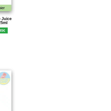
ier
 Juice
25ml
Le
45
€
x
prix
ial
actuel
t :
est :
90€.
5,45€.