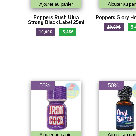
Ajouter au panier
Ajouter au pan
Poppers Rush Ultra
Poppers Glory Ho
Strong Black Label 25ml
Le
10,90
€
5,
Le
Le
10,90
€
5,45
€
prix
prix
prix
initi
initial
actuel
était
était :
est :
10,9
10,90€.
5,45€.
- 50%
- 50%
Ajouter au panier
Ajouter au pan