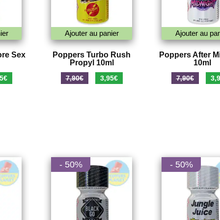
ier
Ajouter au panier
Ajouter au pan
ore Sex
Poppers Turbo Rush
Poppers After M
Propyl 10ml
10ml
Le
Le
Le
Le
5
€
7,90
€
3,95
€
7,90
€
3,
prix
prix
prix
prix
al
actuel
initial
actuel
initi
 :
est :
était :
est :
était
€.
3,95€.
7,90€.
3,95€.
7,90
- 50%
- 50%