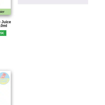
ier
 Juice
10ml
Le
95
€
prix
al
actuel
 :
est :
€.
3,95€.