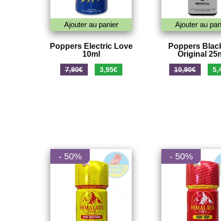
Ajouter au panier
Ajouter au pan
Poppers Electric Love
Poppers Blac
10ml
Original 25
Le
Le
Le
7,90
€
3,95
€
10,90
€
5,
prix
prix
prix
initial
actuel
initi
était :
est :
était
7,90€.
3,95€.
10,9
- 50%
- 50%