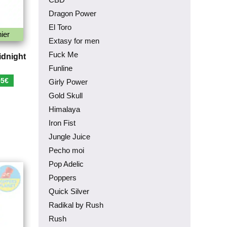
Dragon Power
El Toro
ier
Extasy for men
Fuck Me
idnight
Funline
Le
95
€
Girly Power
prix
Gold Skull
al
actuel
Himalaya
 :
est :
Iron Fist
€.
3,95€.
Jungle Juice
Pecho moi
Pop Adelic
Poppers
Quick Silver
Radikal by Rush
Rush