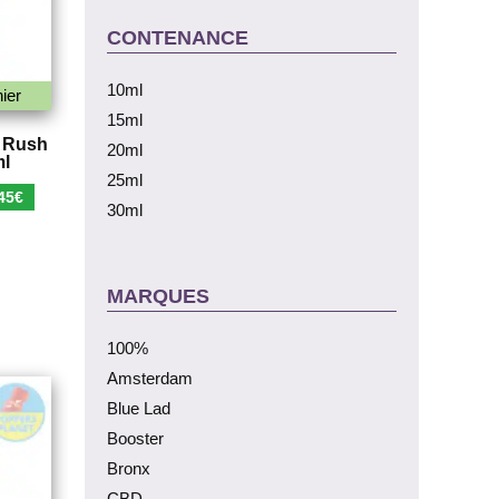
CONTENANCE
10ml
ier
15ml
 Rush
20ml
ml
25ml
Le
45
€
30ml
x
prix
ial
actuel
t :
est :
MARQUES
90€.
5,45€.
100%
Amsterdam
Blue Lad
Booster
Bronx
CBD