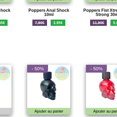
Shock
Poppers Anal Shock
Poppers Fist Xtr
10ml
Strong 30
Le
Le
Le
Le
45
€
7,90
€
3,95
€
11,90
€
5,
prix
prix
prix
pri
al
actuel
initial
actuel
init
 :
est :
était :
est :
étai
0€.
5,45€.
7,90€.
3,95€.
11,
- 50%
- 50%
Ajouter au panier
Ajouter au pan