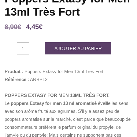
13ml Très Fort
Le
Le
8,90
€
4,45
€
prix
prix
initial
actuel
Poppers
AJOUTER AU PANIER
était :
est :
Extasy
8,90€.
4,45€.
for
Men
Produit :
Poppers Extasy for Men 13ml Très Fort
13ml
Référence :
ARBP12
Très
Fort
POPPERS EXTASY FOR MEN 13ML TRÈS FORT.
quantity
Le
poppers Extasy
for men 13 ml aromatisé
éveille les sens
avec son arôme fruité aux agrumes. S’il y a assez peu de
poppers aromatisé sur le marché, c’est parce que beaucoup de
consommateurs préfèrent le parfum original du propyle, de
l’amyle ou du pentyle; Mais certains ne supportent pas ces