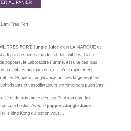
ER AU PANIER
13ml Très Fort
ML TRÈS FORT.
Jungle Juice
c’est LA MARQUE de
t adepte de soirées torrides et désinhibées; Cette
e poppers, le Laboratoire Funline, est une des plus
des clubbers anglosaxons, elle s’est rapidement
er et les Poppers Jungle Juice ont très largement fait
 euphorisants et vasodilatateurs extrêmement puissants.
alité et de puissance des jus; Et si son nom fait
 son côté bestial; Avec le
poppers Jungle Juice
iller le king Kong qui est en vous…