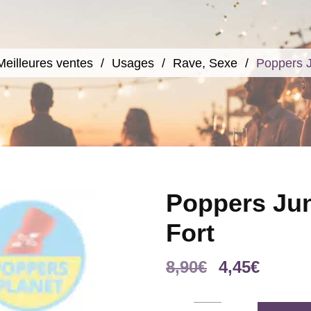
Meilleures ventes
Usages
Rave, Sexe
Poppers J
Poppers Jun
Fort
Le
Le
8,90
€
4,45
€
prix
prix
initial
actuel
Poppers