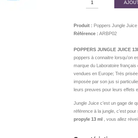
AJOUT
était :
est :
Jungle
8,90€.
4,45€.
Juice
13ml
Produit :
Poppers Jungle Juice 
Très
Référence :
ARBP02
Fort
quantity
POPPERS JUNGLE JUICE 13
poppers à connaitre lorsqu’on es
marque du Laboratoire français d
vendues en Europe; Trés prisée 
imposée par son jus si particuli
leurs preuves pour leurs effets
Jungle Juice c’est un gage de qu
référence à la jungle, c’est pour
propyle 13 ml
, vous allez réve