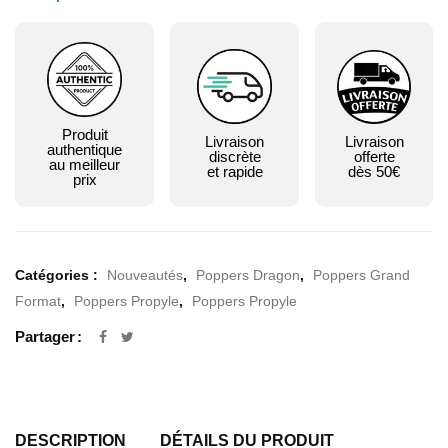
Produit
Livraison
Livraison
authentique
discrète
offerte
au meilleur
et rapide
dès 50€
prix
Catégories :
Nouveautés
,
Poppers Dragon
,
Poppers Grand
Format
,
Poppers Propyle
,
Poppers Propyle
Partager
DESCRIPTION
DÉTAILS DU PRODUIT