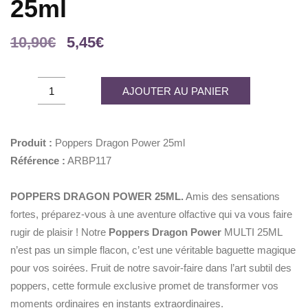
25ml
Le
Le
10,90
€
5,45
€
prix
prix
initial
actuel
Poppers
AJOUTER AU PANIER
était :
est :
Dragon
10,90€.
5,45€.
Power
25ml
Produit :
Poppers Dragon Power 25ml
quantity
Référence :
ARBP117
POPPERS DRAGON POWER 25ML.
Amis des sensations
fortes, préparez-vous à une aventure olfactive qui va vous faire
rugir de plaisir ! Notre
Poppers Dragon Power
MULTI 25ML
n’est pas un simple flacon, c’est une véritable baguette magique
pour vos soirées. Fruit de notre savoir-faire dans l’art subtil des
poppers, cette formule exclusive promet de transformer vos
moments ordinaires en instants extraordinaires.