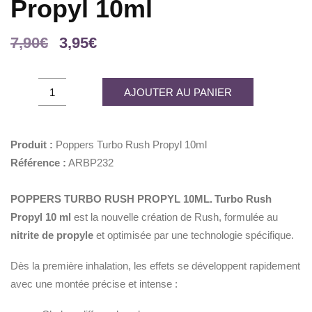
Propyl 10ml
Le
Le
7,90
€
3,95
€
prix
prix
initial
actuel
Poppers
AJOUTER AU PANIER
était :
est :
Turbo
7,90€.
3,95€.
Rush
Propyl
Produit :
Poppers Turbo Rush Propyl 10ml
10ml
Référence :
ARBP232
quantity
POPPERS TURBO RUSH PROPYL 10ML.
Turbo Rush
Propyl 10 ml
est la nouvelle création de Rush, formulée au
nitrite de propyle
et optimisée par une technologie spécifique.
Dès la première inhalation, les effets se développent rapidement
avec une montée précise et intense :